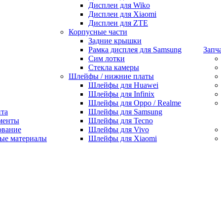
Дисплеи для Wiko
Дисплеи для Xiaomi
Дисплеи для ZTE
Корпусные части
Задние крышки
Рамка дисплея для Samsung
Запч
Сим лотки
Стекла камеры
Шлейфы / нижние платы
Шлейфы для Huawei
Шлейфы для Infinix
Шлейфы для Oppo / Realme
нта
Шлейфы для Samsung
менты
Шлейфы для Tecno
ование
Шлейфы для Vivo
ые материалы
Шлейфы для Xiaomi