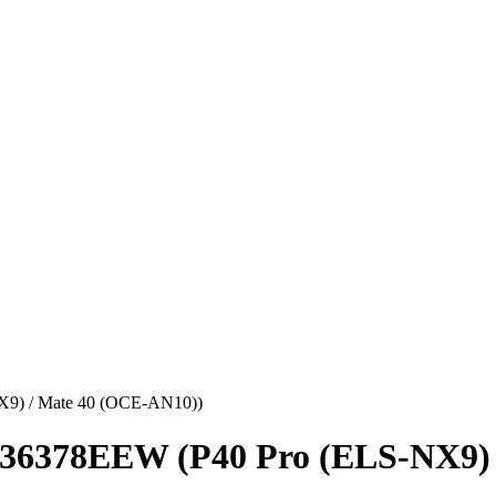
9) / Mate 40 (OCE-AN10))
6378EEW (P40 Pro (ELS-NX9) 