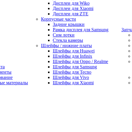
Дисплеи для Wiko
Дисплеи для Xiaomi
Дисплеи для ZTE
Корпусные части
Задние крышки
Рамка дисплея для Samsung
Запч
Сим лотки
Стекла камеры
Шлейфы / нижние платы
Шлейфы для Huawei
Шлейфы для Infinix
Шлейфы для Oppo / Realme
нта
Шлейфы для Samsung
менты
Шлейфы для Tecno
ование
Шлейфы для Vivo
ые материалы
Шлейфы для Xiaomi