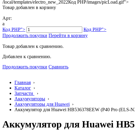
/local/templates/electro_new_2022
Код PHP
/images/picLoad.gif">
Товар добавлен в корзину
Арт:
a
Код PHP
">
Код PHP
">
Продолжить покупки
Перейти в корзину
Товар добавлен к сравнению.
Добавлен к сравнению.
Продолжить покупки
Сравнить
Главная
›
Каталог
›
Запчасти
›
Аккумуляторы
›
Аккумуляторы для Huawei
›
Аккумулятор для Huawei HB536378EEW (P40 Pro (ELS-NX
Аккумулятор для Huawei HB53