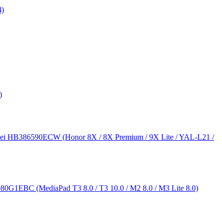
)
)
i HB386590ECW (Honor 8X / 8X Premium / 9X Lite / YAL-L21 /
G1EBC (MediaPad T3 8.0 / T3 10.0 / M2 8.0 / M3 Lite 8.0)