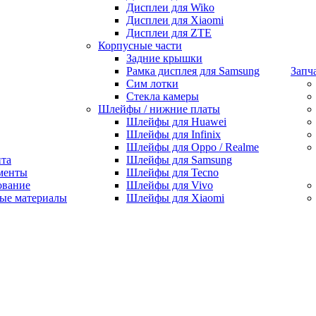
Дисплеи для Wiko
Дисплеи для Xiaomi
Дисплеи для ZTE
Корпусные части
Задние крышки
Рамка дисплея для Samsung
Запч
Сим лотки
Стекла камеры
Шлейфы / нижние платы
Шлейфы для Huawei
Шлейфы для Infinix
Шлейфы для Oppo / Realme
нта
Шлейфы для Samsung
менты
Шлейфы для Tecno
ование
Шлейфы для Vivo
ые материалы
Шлейфы для Xiaomi