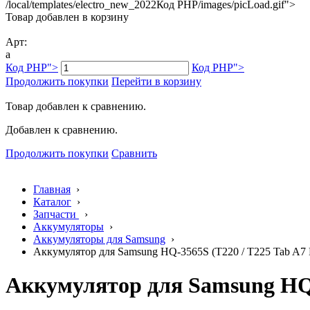
/local/templates/electro_new_2022
Код PHP
/images/picLoad.gif">
Товар добавлен в корзину
Арт:
a
Код PHP
">
Код PHP
">
Продолжить покупки
Перейти в корзину
Товар добавлен к сравнению.
Добавлен к сравнению.
Продолжить покупки
Сравнить
Главная
›
Каталог
›
Запчасти
›
Аккумуляторы
›
Аккумуляторы для Samsung
›
Аккумулятор для Samsung HQ-3565S (T220 / T225 Tab A7 L
Аккумулятор для Samsung HQ-3