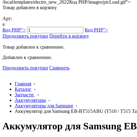
/local/templates/electro_new_2022
Код PHP
/images/picLoad.gif">
Товар добавлен в корзину
Арт:
a
Код PHP
">
Код PHP
">
Продолжить покупки
Перейти в корзину
Товар добавлен к сравнению.
Добавлен к сравнению.
Продолжить покупки
Сравнить
Главная
›
Каталог
›
Запчасти
›
Аккумуляторы
›
Аккумуляторы для Samsung
›
Аккумулятор для Samsung EB-BT515ABU (T510 / T515 Tab
Аккумулятор для Samsung EB-