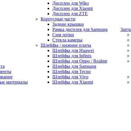
Дисплеи для Wiko
Дисплеи для Xiaomi
Дисплеи для ZTE
Корпусные части
Задние крышки
Рамка дисплея для Samsung
Запч
Сим лотки
Стекла камеры
Шлейфы / нижние платы
Шлейфы для Huawei
Шлейфы для Infinix
Шлейфы для Oppo / Realme
нта
Шлейфы для Samsung
менты
Шлейфы для Tecno
ование
Шлейфы для Vivo
ые материалы
Шлейфы для Xiaomi