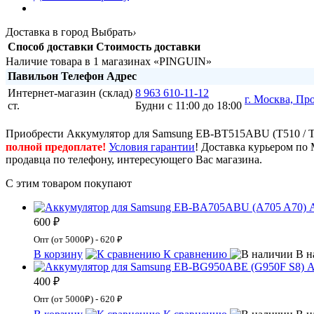
Доставка в город
Выбрать
›
Способ доставки
Стоимость доставки
Наличие товара в 1 магазинах «PINGUIN»
Павильон
Телефон
Адрес
Интернет-магазин (склад)
8 963 610-11-12
г. Москва, Пр
ст.
Будни с 11:00 до 18:00
Приобрести Аккумулятор для Samsung EB-BT515ABU (T510 / T5
полной предоплате!
Условия гарантии
! Доставка курьером по 
продавца по телефону, интересующего Вас магазина.
С этим товаром покупают
600 ₽
Опт (от 5000₽) - 620 ₽
В корзину
К сравнению
В н
А
400 ₽
Опт (от 5000₽) - 620 ₽