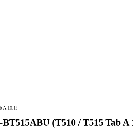
 A 10.1)
BT515ABU (T510 / T515 Tab A 1