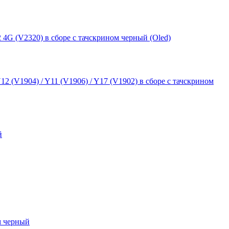
 4G (V2320) в сборе с тачскрином черный (Oled)
12 (V1904) / Y11 (V1906) / Y17 (V1902) в сборе с тачскрином
й
ом черный