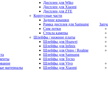
Дисплеи для Wiko
Дисплеи для Xiaomi
Дисплеи для ZTE
Корпусные части
Задние крышки
Рамка дисплея для Samsung
Запч
Сим лотки
Стекла камеры
Шлейфы / нижние платы
Шлейфы для Huawei
Шлейфы для Infinix
Шлейфы для Oppo / Realme
нта
Шлейфы для Samsung
менты
Шлейфы для Tecno
ование
Шлейфы для Vivo
ые материалы
Шлейфы для Xiaomi