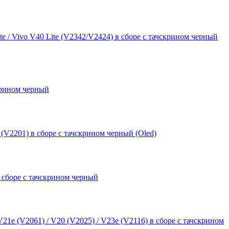
te / Vivo V40 Lite (V2342/V2424) в сборе с тачскрином черный
скрином черный
 (V2201) в сборе с тачскрином черный (Oled)
в сборе с тачскрином черный
21e (V2061) / V20 (V2025) / V23e (V2116) в сборе с тачскрином