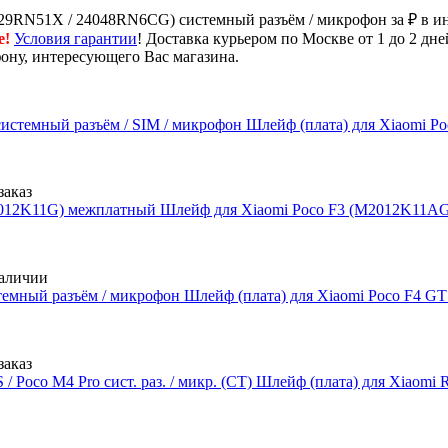
23129RN51X / 24048RN6CG) системный разъём / микрофон за ₽ в 
е!
Условия гарантии
! Доставка курьером по Москве от 1 до 2 дне
фону, интересующего Вас магазина.
Шлейф (плата) для Xiaomi P
заказ
Шлейф для Xiaomi Poco F3 (M2012K11AG
аличии
Шлейф (плата) для Xiaomi Poco F4 GT
заказ
Шлейф (плата) для Xiaomi Red