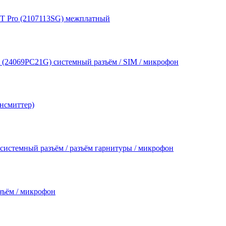
1T Pro (2107113SG) межплатный
6 (24069PC21G) системный разъём / SIM / микрофон
нсмиттер)
 системный разъём / разъём гарнитуры / микрофон
зъём / микрофон