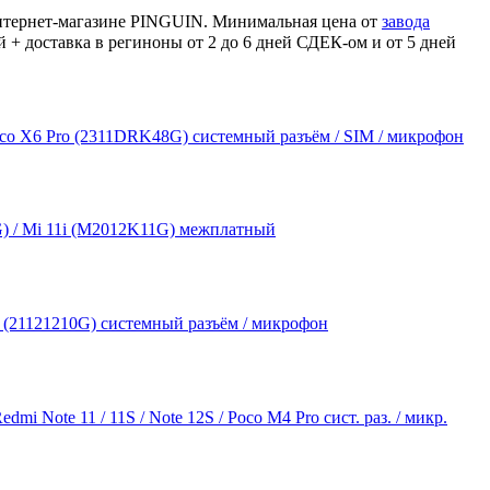
интернет-магазине PINGUIN. Минимальная цена от
завода
й + доставка в региноны от 2 до 6 дней СДЕК-ом и от 5 дней
oco X6 Pro (2311DRK48G) системный разъём / SIM / микрофон
) / Mi 11i (M2012K11G) межплатный
 (21121210G) системный разъём / микрофон
mi Note 11 / 11S / Note 12S / Poco M4 Pro сист. раз. / микр.