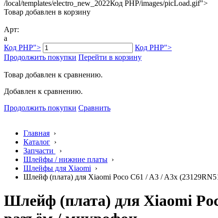
/local/templates/electro_new_2022
Код PHP
/images/picLoad.gif">
Товар добавлен в корзину
Арт:
a
Код PHP
">
Код PHP
">
Продолжить покупки
Перейти в корзину
Товар добавлен к сравнению.
Добавлен к сравнению.
Продолжить покупки
Сравнить
Главная
›
Каталог
›
Запчасти
›
Шлейфы / нижние платы
›
Шлейфы для Xiaomi
›
Шлейф (плата) для Xiaomi Poco C61 / A3 / A3x (23129R
Шлейф (плата) для Xiaomi Poc