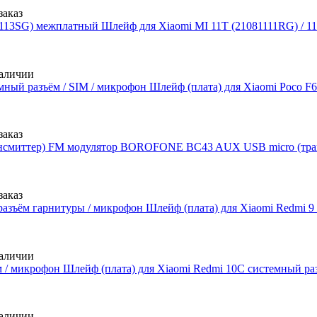
заказ
Шлейф для Xiaomi MI 11T (21081111RG) / 1
аличии
Шлейф (плата) для Xiaomi Poco F
заказ
FM модулятор BOROFONE BC43 AUX USB micro (тра
заказ
Шлейф (плата) для Xiaomi Redmi 9
аличии
Шлейф (плата) для Xiaomi Redmi 10C системный ра
аличии