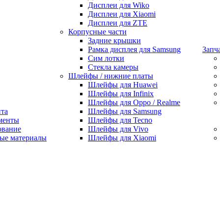
Дисплеи для Wiko
Дисплеи для Xiaomi
Дисплеи для ZTE
Корпусные части
Задние крышки
Рамка дисплея для Samsung
Запч
Сим лотки
Стекла камеры
Шлейфы / нижние платы
Шлейфы для Huawei
Шлейфы для Infinix
Шлейфы для Oppo / Realme
нта
Шлейфы для Samsung
менты
Шлейфы для Tecno
ование
Шлейфы для Vivo
ые материалы
Шлейфы для Xiaomi