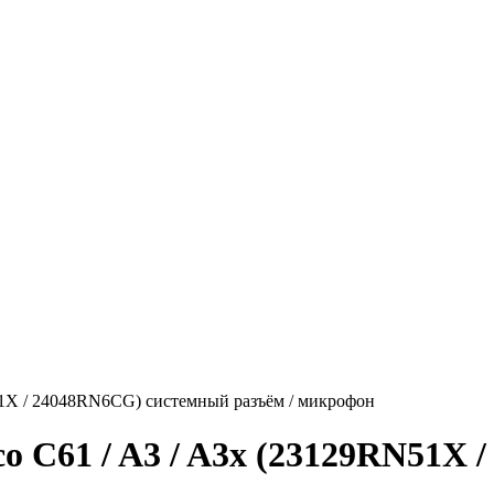
N51X / 24048RN6CG) системный разъём / микрофон
o C61 / A3 / A3x (23129RN51X