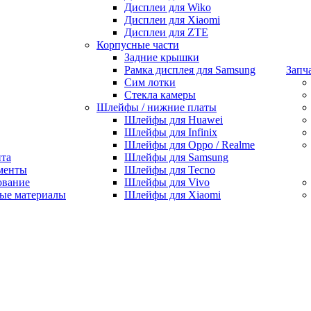
Дисплеи для Wiko
Дисплеи для Xiaomi
Дисплеи для ZTE
Корпусные части
Задние крышки
Рамка дисплея для Samsung
Запч
Сим лотки
Стекла камеры
Шлейфы / нижние платы
Шлейфы для Huawei
Шлейфы для Infinix
Шлейфы для Oppo / Realme
нта
Шлейфы для Samsung
менты
Шлейфы для Tecno
ование
Шлейфы для Vivo
ые материалы
Шлейфы для Xiaomi