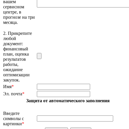
вашем
сервисном
центре, в
прогнозе на три
месяца.
2. Прикрепите
любой
документ:
финансовый
план, оценка
результатов
работы,
ожидание
оптимизации
закупок.
Имя
*
Эл. почта
*
Защита от автоматического заполнения
Введите
символы с
картинки
*