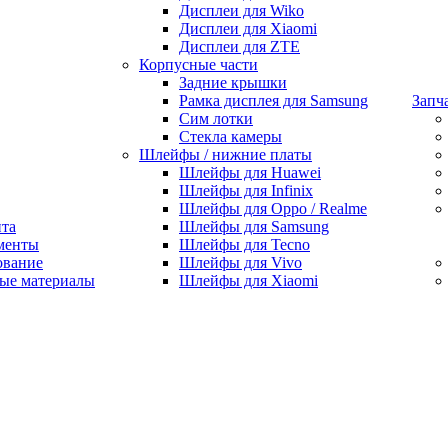
Дисплеи для Wiko
Дисплеи для Xiaomi
Дисплеи для ZTE
Корпусные части
Задние крышки
Рамка дисплея для Samsung
Запч
Сим лотки
Стекла камеры
Шлейфы / нижние платы
Шлейфы для Huawei
Шлейфы для Infinix
Шлейфы для Oppo / Realme
нта
Шлейфы для Samsung
менты
Шлейфы для Tecno
ование
Шлейфы для Vivo
ые материалы
Шлейфы для Xiaomi