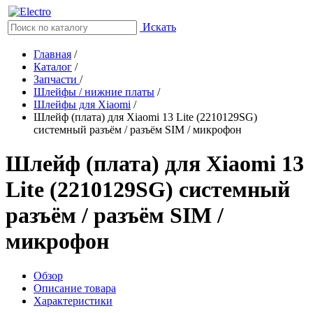
Искать
Главная
/
Каталог
/
Запчасти
/
Шлейфы / нижние платы
/
Шлейфы для Xiaomi
/
Шлейф (плата) для Xiaomi 13 Lite (2210129SG)
системный разъём / разъём SIM / микрофон
Шлейф (плата) для Xiaomi 13
Lite (2210129SG) системный
разъём / разъём SIM /
микрофон
Обзор
Описание товара
Характеристики